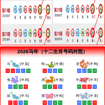
2026马年（十二生肖号码对照）