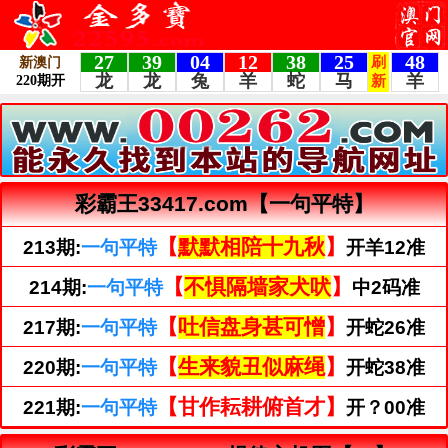
彩霸王33417.com【一句平特】
【
默默相陪十九秋
】
213期:
一句平特
开羊12准
【
不惧隔墙家犬吠
】
214期:
一句平特
中2码准
【
吐信盘身甚可憎
】
217期:
一句平特
开蛇26准
【
生来貌丑似麻绳
】
220期:
一句平特
开蛇38准
【甘作耘耕俯首才】
221期:
一句平特
开？00准