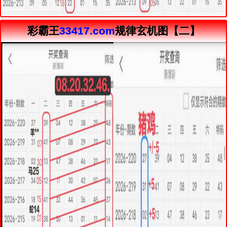
彩霸王
33417.com
规律玄机图【二】