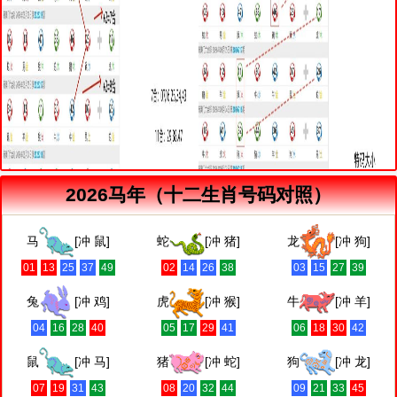
2026马年（十二生肖号码对照）