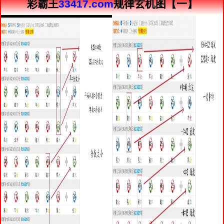
彩霸王
33417.com
规律玄机图【一】