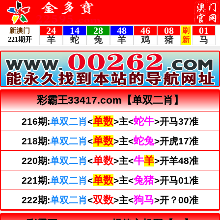
彩霸王33417.com【单双二肖】
单数
蛇牛
216期:
单双二肖
<
>主<
>开马37准
单数
蛇兔
218期:
单双二肖
<
>主<
>开虎17准
单数
牛
羊
220期:
单双二肖
<
>主<
>开羊48准
单数
兔猪
221期:
单双二肖
<
>主<
>开马01准
双数
狗马
222期:
单双二肖
<
>主<
>开？00准