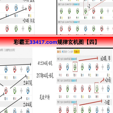
彩霸王
33417.com
规律玄机图【四】