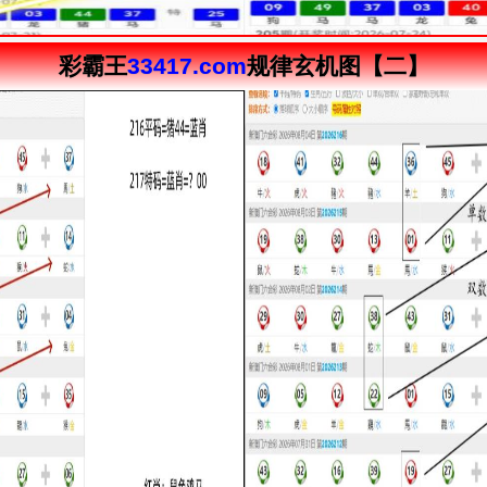
彩霸王
33417.com
规律玄机图【二】