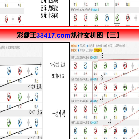
彩霸王
33417.com
规律玄机图【三】