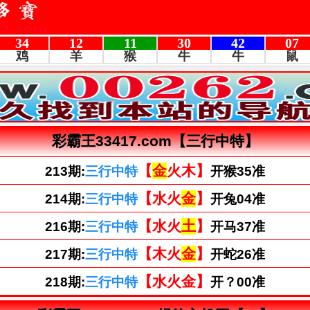
彩霸王33417.com【三行中特】
【
金
火木】
213期:
三行中特
开猴35准
【水火
金
】
214期:
三行中特
开兔04准
【水火
土
】
216期:
三行中特
开马37准
【木火
金
】
217期:
三行中特
开蛇26准
【水火金】
218期:
三行中特
开？00准