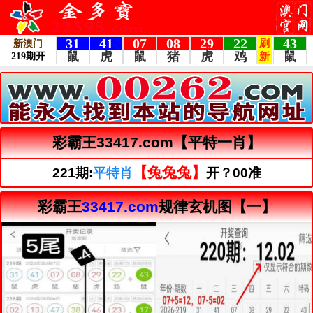
彩霸王33417.com【平特一肖】
【兔兔兔】
221期:
平特肖
开？00准
彩霸王
33417.com
规律玄机图【一】