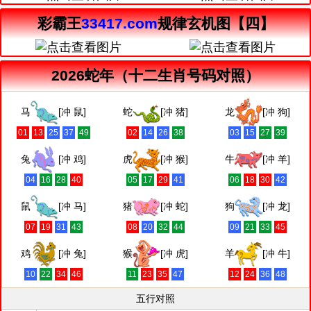
彩霸王
33417.com
规律玄机图【四】
2026蛇年（十二生肖号码对照）