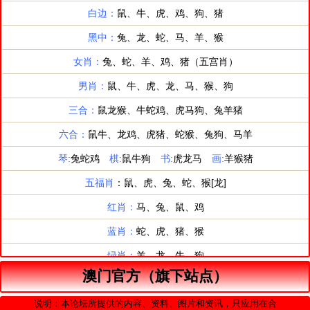
澳门官方（旗下站点）
说明：本论坛所提供的内容、资料、图片和资讯，只应用在合