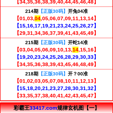
【34,35,36,38,39,40,44,45,46,48】
214期
【正版30码】
开兔04准
【01,03,
04
,05,06,07,09,11,13,14】
【15,16,17,19,21,23,24,25,26,27】
【29,31,34,36,37,39,41,43,45,49】
215期
【正版30码】
开蛇14准
【03,04,05,06,09,10,13,
14
,15,16】
【19,20,23,24,25,26,28,29,30,33】
【34,35,36,38,39,43,45,46,48,49】
218期
【正版30码】
开？00准
【01,02,03,05,07,08,10,11,12,13】
【15,18,20,21,23,27,28,30,31,32】
【33,35,37,38,40,41,42,43,45,47】
彩霸王
33417.com
规律玄机图【一】