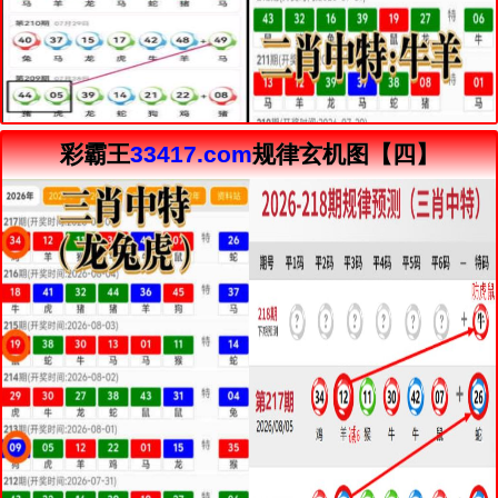
彩霸王
33417.com
规律玄机图【四】