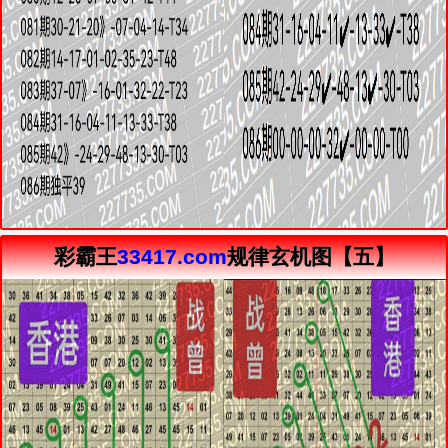
彩霸王
33417.com
规律玄机图【五】