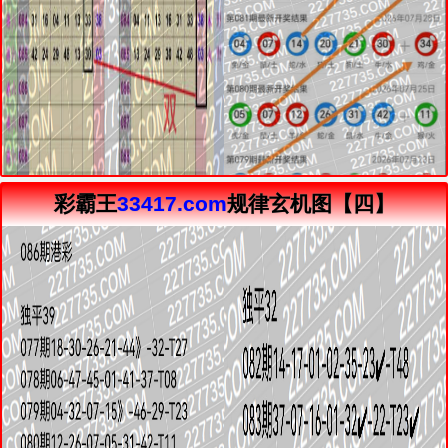
彩霸王
33417.com
规律玄机图【四】