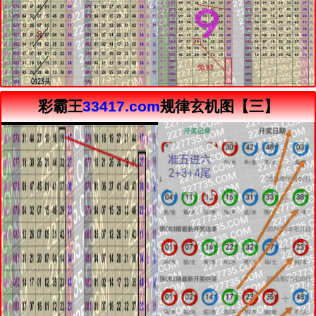
彩霸王
33417.com
规律玄机图【三】