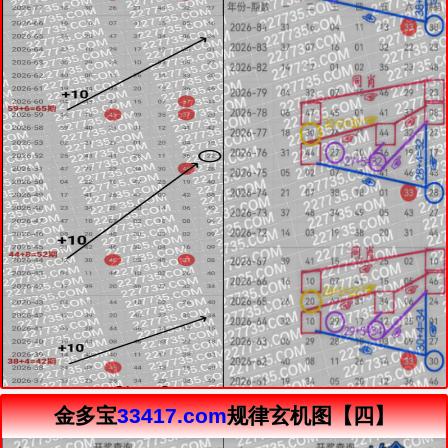
金多宝
33417.com
规律玄机图【四】