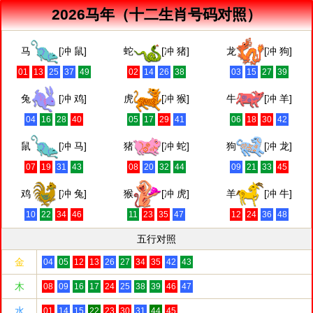
2026马年（十二生肖号码对照）