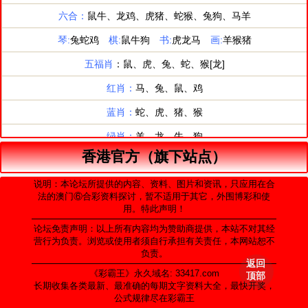
香港官方（旗下站点）
说明：本论坛所提供的内容、资料、图片和资讯，只应用在合
法的澳门⑥合彩资料探讨，暂不适用于其它，外围博彩和使
用。特此声明！
论坛免责声明：以上所有内容均为赞助商提供，本站不对其经
营行为负责。浏览或使用者须自行承担有关责任，本网站恕不
负责。
返回
《彩霸王》永久域名: 33417.com
顶部
长期收集各类最新、最准确的每期文字资料大全，最快开奖，
公式规律尽在彩霸王