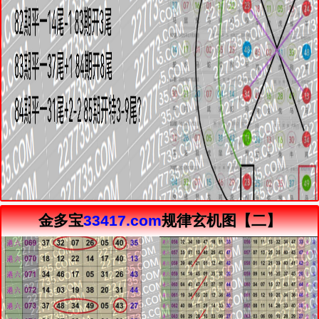
金多宝
33417.com
规律玄机图【二】