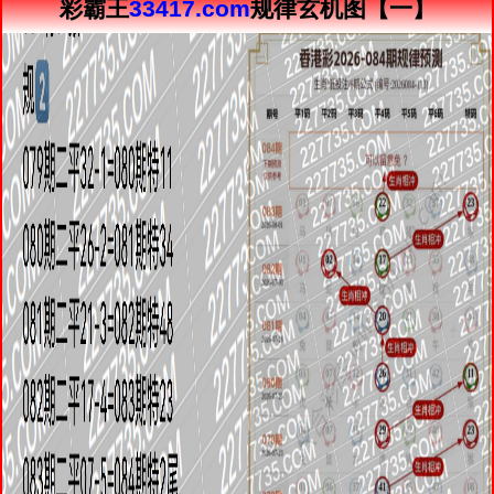
彩霸王
33417.com
规律玄机图【一】