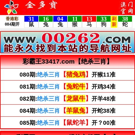
彩霸王33417.com【绝杀三肖】
【
猪兔鸡
】
080期:
绝杀三肖
开猴11准
【
兔蛇牛
】
081期:
绝杀三肖
开鸡34准
【
龙鼠牛
】
082期:
绝杀三肖
开羊48准
【
羊鼠兔
】
084期:
绝杀三肖
开蛇38准
【鼠蛇羊】
085期:
绝杀三肖
开？00准