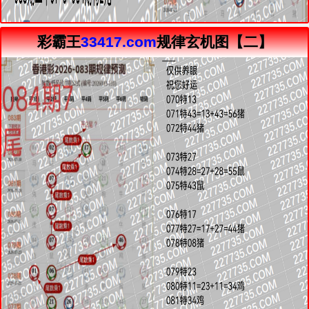
彩霸王
33417.com
规律玄机图【二】